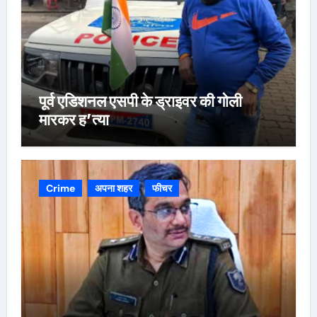
पूर्व एडिशनल एसपी के ड्राइवर की गोली
मारकर ह’त्या
Crime
अपना शहर
फीचर