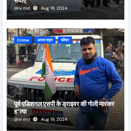
सेवाएं
dnv md
Aug 19, 2024
Crime
अपना शहर
फीचर
पूर्व एडिशनल एसपी के ड्राइवर की गोली मारकर
ह’त्या
dnv md
Aug 19, 2024