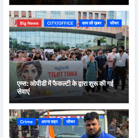
Big News
CITY/OFFICE
काम की ख़बर
फीचर
एम्स: ओपीडी में फैकल्टी के द्वारा शुरू की गई
सेवाएं
Crime
अपना शहर
फीचर