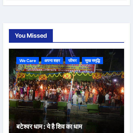
You Missed
We Care
अपना शहर
फीचर
सुख समृद्धि
बटेश्वर धाम : ये है शिव का धाम