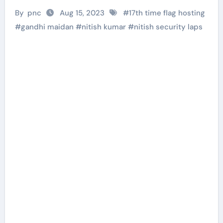
By
pnc
Aug 15, 2023
#
17th time flag hosting
#
gandhi maidan
#
nitish kumar
#
nitish security laps