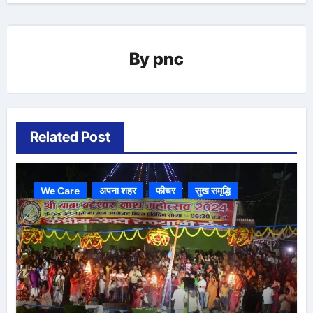
By
pnc
Related Post
We Care
अपना शहर
फीचर
सुख समृद्धि