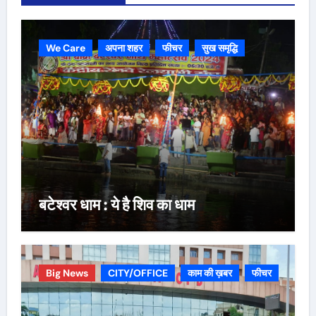
We Care
अपना शहर
फीचर
सुख समृद्धि
बटेश्वर धाम : ये है शिव का धाम
Big News
CITY/OFFICE
काम की ख़बर
फीचर