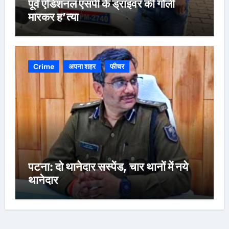
पूर्व एडिशनल एसपी के ड्राइवर की गोली
मारकर ह’त्या
Crime
अपना शहर
फीचर
पटना: दो थानेदार सस्पेंड, चार थानों में नये
थानेदार