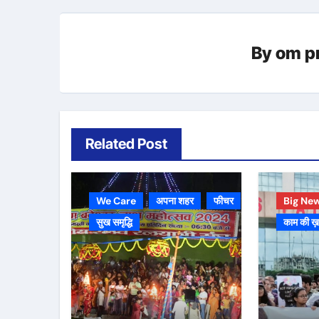
By
om p
Related Post
We Care
अपना शहर
फीचर
Big Ne
सुख समृद्धि
काम की ख