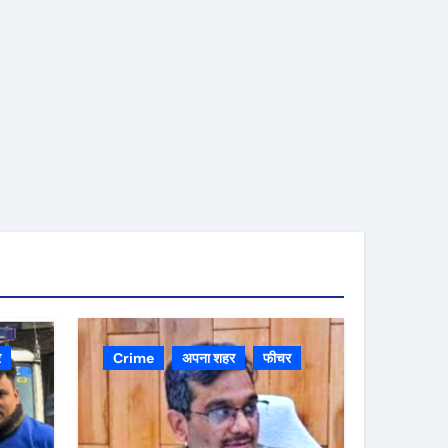
र
Crime
अपना शहर
फीचर