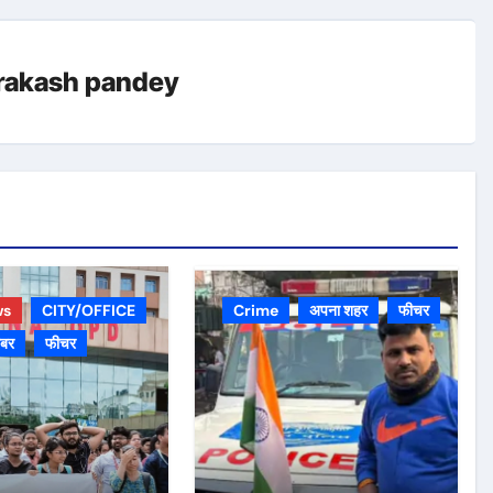
rakash pandey
ws
CITY/OFFICE
Crime
अपना शहर
फीचर
़बर
फीचर