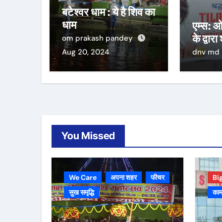
बटेश्वर धाम : ये है शिव का
धाम
एम्स: ओ
के द्वारा
om prakash pandey
Aug 20, 2024
dnv md
You Missed
We Care
अपना शहर
फीचर
Bi
सुख समृद्धि
काम