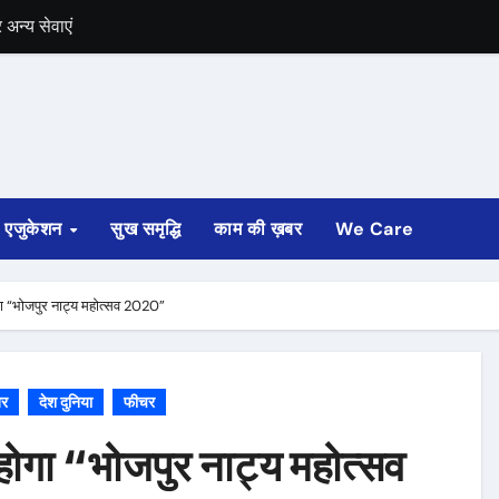
में भी चुनाव की घोषणा
 ट्रेन पटरी से उतरी
ी
्ता साफ
एजुकेशन
सुख समृद्धि
काम की ख़बर
We Care
ोड़ रुपए मंजूर किए
अगस्त तक होगी
गा “भोजपुर नाट्य महोत्सव 2020”
बर
देश दुनिया
फीचर
होगा “भोजपुर नाट्य महोत्सव