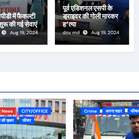
पूर्व एडिशनल एसपी के
पीडी में फैकल्टी
ड्राइवर की गोली मारकर
 शुरू की गई सेवाएं
ह’त्या
Aug 19, 2024
dnv md
Aug 19, 2024
g News
CITY/OFFICE
Crime
अपना शहर
फीच
 की ख़बर
फीचर