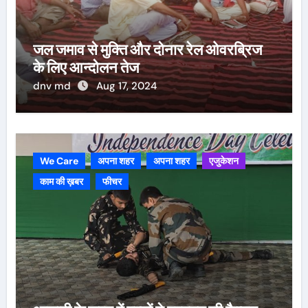
जल जमाव से मुक्ति और दोनार रेल ओवरब्रिज
के लिए आन्दोलन तेज
dnv md
Aug 17, 2024
We Care
अपना शहर
अपना शहर
एजुकेशन
काम की ख़बर
फीचर