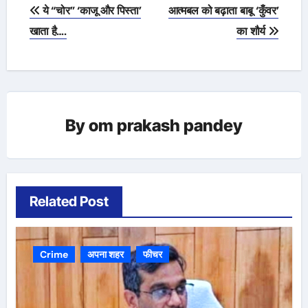
Post
ये “चोर” ‘काजू और पिस्ता’
आत्मबल को बढ़ाता बाबू ‘कुँवर’
navigation
खाता है….
का शौर्य
By
om prakash pandey
Related Post
Crime
अपना शहर
फीचर