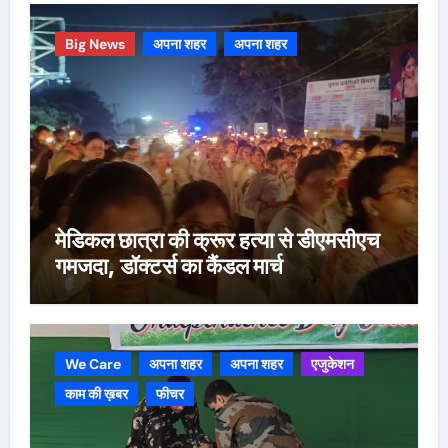
Big News
अपना शहर
अपना शहर
मेडिकल छात्रा की क्रूर हत्या से डीएमसीएच
गमजदा, डॉक्टर्स का कैंडल मार्च
We Care
अपना शहर
अपना शहर
एजुकेशन
काम की ख़बर
फीचर