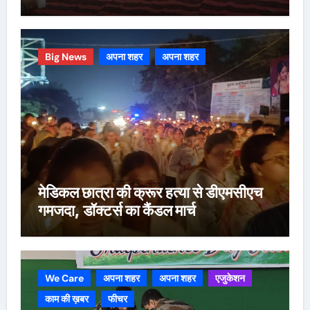
Big News
अपना शहर
अपना शहर
मेडिकल छात्रा की क्रूर हत्या से डीएमसीएच
गमजदा, डॉक्टर्स का कैंडल मार्च
We Care
अपना शहर
अपना शहर
एजुकेशन
काम की ख़बर
फीचर