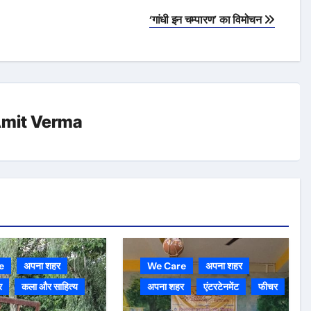
‘गांधी इन चम्‍पारण’ का विमोचन
mit Verma
e
अपना शहर
We Care
अपना शहर
र
कला और साहित्य
अपना शहर
एंटरटेनमेंट
फीचर