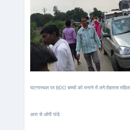
घटनास्थल पर BDO बच्चों को मनाने में लगे.रोहतास महिला क
आरा से ओपी पांडे