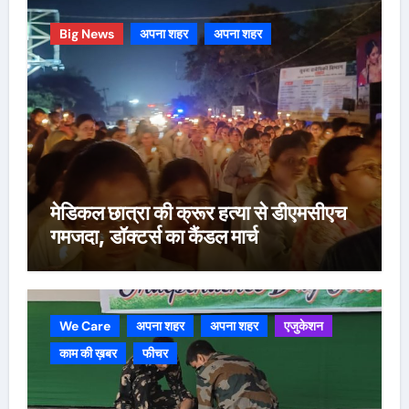
Big News
अपना शहर
अपना शहर
मेडिकल छात्रा की क्रूर हत्या से डीएमसीएच
गमजदा, डॉक्टर्स का कैंडल मार्च
We Care
अपना शहर
अपना शहर
एजुकेशन
काम की ख़बर
फीचर