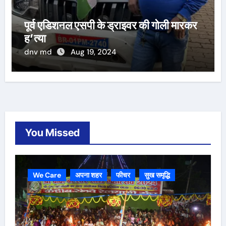
पूर्व एडिशनल एसपी के ड्राइवर की गोली मारकर
ह’त्या
dnv md
Aug 19, 2024
You Missed
We Care
अपना शहर
फीचर
सुख समृद्धि