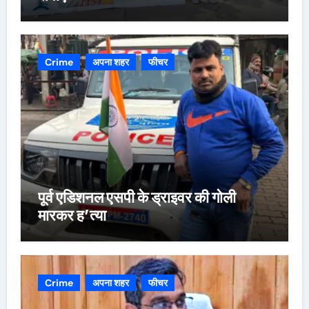
Crime
अपना शहर
फीचर
पूर्व एडिशनल एसपी के ड्राइवर की गोली
मारकर ह’त्या
Crime
अपना शहर
फीचर