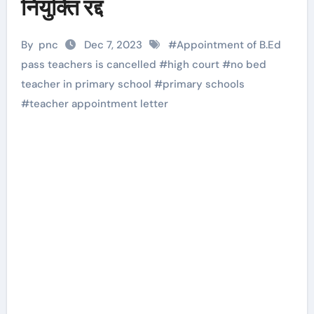
नियुक्ति रद्द
By
pnc
Dec 7, 2023
#
Appointment of B.Ed
pass teachers is cancelled
#
high court
#
no bed
teacher in primary school
#
primary schools
#
teacher appointment letter