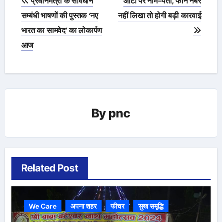
प्रधानमंत्री के संविधान
ऑटो पर नाम-पता, फोन नंबर
navigation
सम्बंधी भाषणों की पुस्तक ‘नए
नहीं लिखा तो होगी बड़ी कारवाई
भारत का सामवेद’ का लोकार्पण
आज
By
pnc
Related Post
We Care
अपना शहर
फीचर
सुख समृद्धि