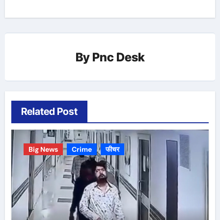
By
Pnc Desk
Related Post
Big News
Crime
फीचर