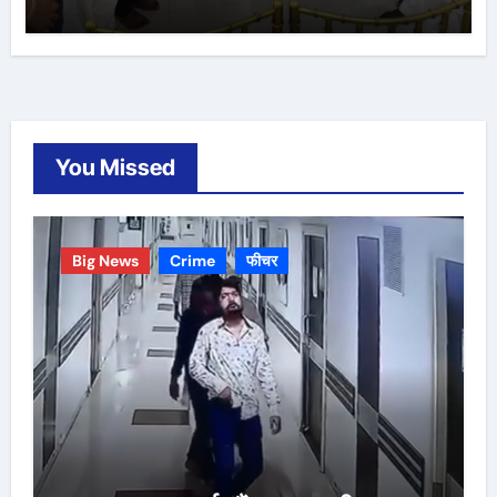
You Missed
Big News
Crime
फीचर