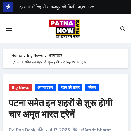
Skip
दरभंगा, मोतिहारी,भागलपुर को मिली अमृत भारत
to
पीएम मोदी 18 जुलाई को करेंगे शुभारंभ
content
31 जुलाई से नियमित चलेगी अमृत भारत ट्रेन
एक अगस्त से बिहार में 125 यूनिट बिजली फ्री
Home
Big News
अपना शहर
पटना समेत इन शहरों से शुरू होगी चार अमृत भारत ट्रेनें
Big News
अपना शहर
काम की ख़बर
फीचर
पटना समेत इन शहरों से शुरू होगी
चार अमृत भारत ट्रेनें
By
Pnc Desk
Jul 17, 2025
#
Amrit bharat