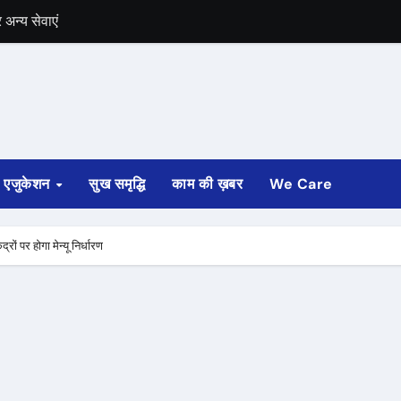
में भी चुनाव की घोषणा
 ट्रेन पटरी से उतरी
ी
्ता साफ
एजुकेशन
सुख समृद्धि
काम की ख़बर
We Care
ोड़ रुपए मंजूर किए
अगस्त तक होगी
ों पर होगा मेन्यू निर्धारण