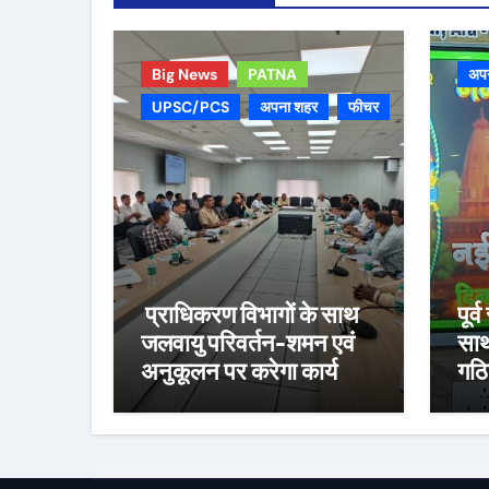
Big News
PATNA
अप
UPSC/PCS
अपना शहर
फीचर
प्राधिकरण विभागों के साथ
पूर्
जलवायु परिवर्तन-शमन एवं
साथ
अनुकूलन पर करेगा कार्य
गठ