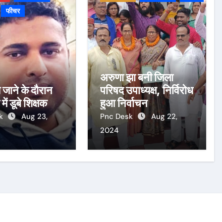
फीचर
अरुणा झा बनी जिला
य जाने के दौरान
परिषद उपाध्यक्ष, निर्विरोध
में डूबे शिक्षक
हुआ निर्वाचन
sk
Aug 23,
Pnc Desk
Aug 22,
2024