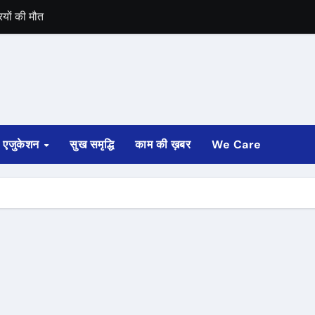
रियों की मौत
ान लैंड हुआ था
एजुकेशन
सुख समृद्धि
काम की ख़बर
We Care