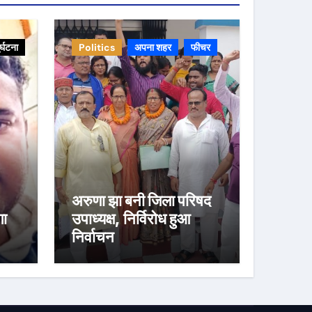
ुर्घटना
Politics
अपना शहर
फीचर
अरुणा झा बनी जिला परिषद
गा
उपाध्यक्ष, निर्विरोध हुआ
निर्वाचन