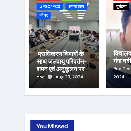
UPSC/PCS
अपना शहर
दुर्घटना
फीचर
विद्याल
प्राधिकरण विभागों के
गंगा नदी 
साथ जलवायु परिवर्तन-
शमन एवं अनुकूलन पर
Pnc De
करेगा कार्य
pnc
Aug 23, 2024
2024
You Missed