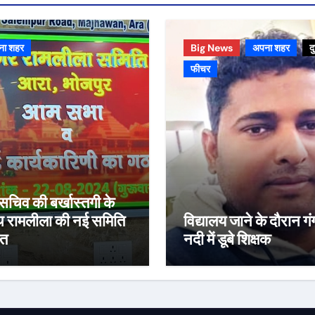
ना शहर
Big News
अपना शहर
द
फीचर
व सचिव की बर्खास्तगी के
 रामलीला की नई समिति
विद्यालय जाने के दौरान गं
ित
नदी में डूबे शिक्षक