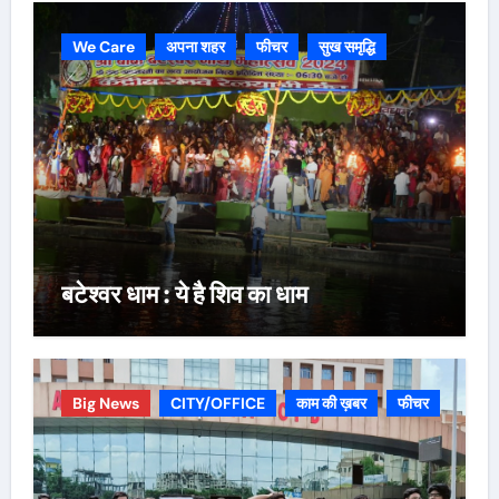
We Care
अपना शहर
फीचर
सुख समृद्धि
बटेश्वर धाम : ये है शिव का धाम
Big News
CITY/OFFICE
काम की ख़बर
फीचर