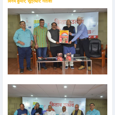
विनय कुमार; सूत्रधार: नताशा