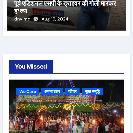
पूर्व एडिशनल एसपी के ड्राइवर की गोली मारकर
ह’त्या
dnv md
Aug 19, 2024
You Missed
We Care
अपना शहर
फीचर
सुख समृद्धि