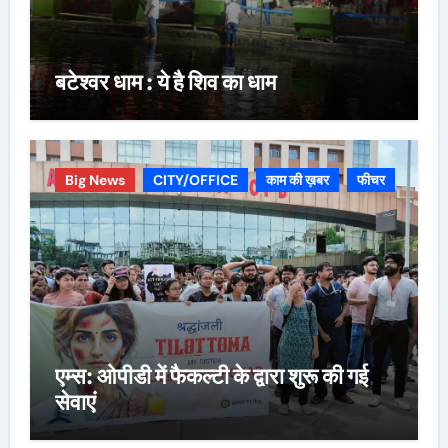
बटेश्वर धाम : ये है शिव का धाम
Big News
CITY/OFFICE
काम की ख़बर
फीचर
एम्स: ओपीडी में फैकल्टी के द्वारा शुरू की गई
सेवाएं