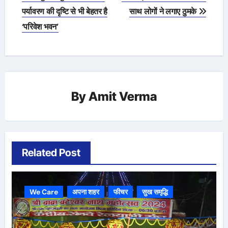
navigation
पर्यावरण की दृष्टि से भी बेहतर है
साथ लोगों ने लगाए ठुमके
‘परिवेश भवन’
By
Amit Verma
Related Post
We Care
अपना शहर
फीचर
सुख समृद्धि