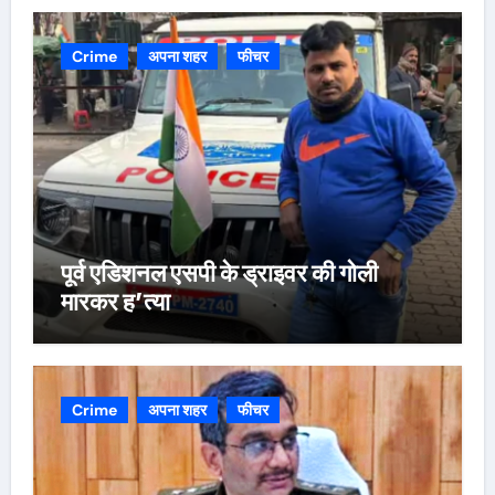
Crime
अपना शहर
फीचर
पूर्व एडिशनल एसपी के ड्राइवर की गोली
मारकर ह’त्या
Crime
अपना शहर
फीचर