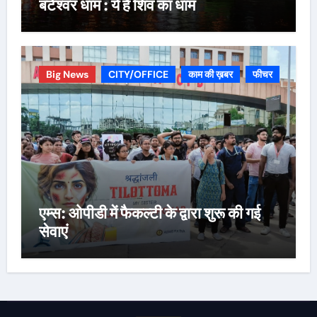
बटेश्वर धाम : ये है शिव का धाम
Big News
CITY/OFFICE
काम की ख़बर
फीचर
एम्स: ओपीडी में फैकल्टी के द्वारा शुरू की गई
सेवाएं