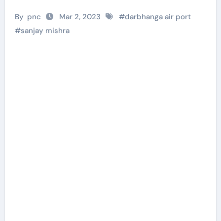
By
pnc
Mar 2, 2023
#
darbhanga air port
#
sanjay mishra