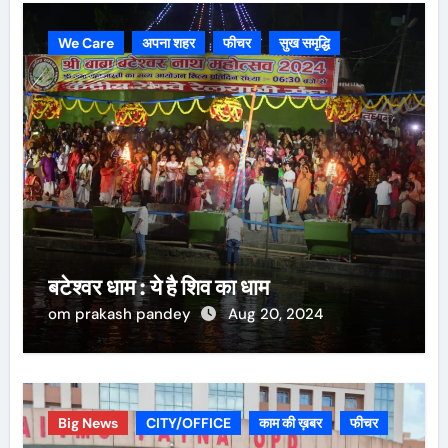
We Care
अपना शहर
फीचर
सुख समृद्धि
बटेश्वर धाम : ये है शिव का धाम
om prakash pandey
Aug 20, 2024
Big News
CITY/OFFICE
काम की ख़बर
फीचर