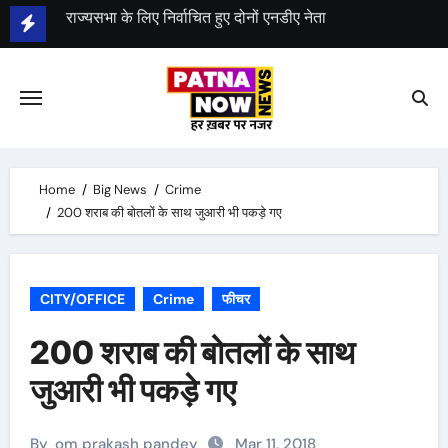
Skip
दोनों नेताओं ने सीएम नीतीश कुमार से की मुलाकात
to
पटना के दियारा क्षेत्र के 76 स्कूल शनिवार तक बंद
content
बाढ़ की वजह से पटना डीएम ने जारी किया आदेश
उपेन्द्र कुशवाहा और मनन मिश्रा निर्विरोध निर्वाचित
Home
Big News
Crime
200 शराब की बोतलों के साथ जुआरी भी पकड़े गए
CITY/OFFICE
Crime
फीचर
200 शराब की बोतलों के साथ
जुआरी भी पकड़े गए
By
om prakash pandey
Mar 11, 2018