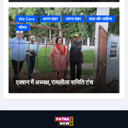
We Care
अपना शहर
अपना शहर
कला और साहित्य
फीचर
एक्शन में अध्यक्ष,रामलीला समिति टंच