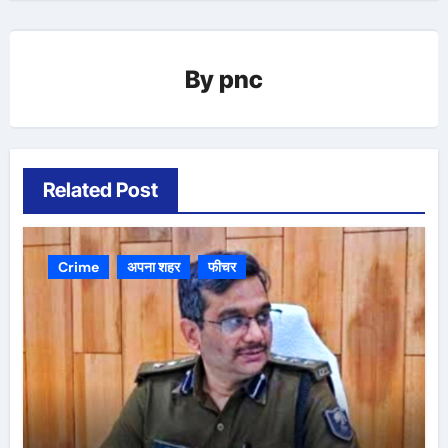
By
pnc
Related Post
Crime
अपना शहर
फीचर