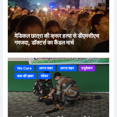
मेडिकल छात्रा की क्रूर हत्या से डीएमसीएच
गमजदा, डॉक्टर्स का कैंडल मार्च
We Care
अपना शहर
अपना शहर
एजुकेशन
काम की ख़बर
फीचर