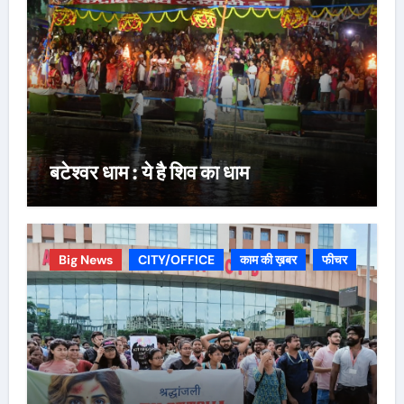
बटेश्वर धाम : ये है शिव का धाम
Big News
CITY/OFFICE
काम की ख़बर
फीचर