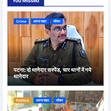
You Missed
Crime
अपना शहर
फीचर
पटना: दो थानेदार सस्पेंड, चार थानों में नये
थानेदार
Politics
अपना शहर
फीचर