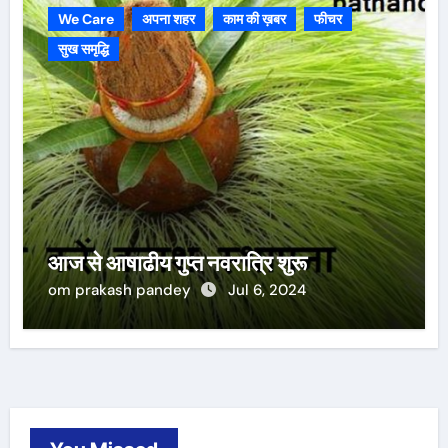
We Care
अपना शहर
काम की ख़बर
फीचर
सुख समृद्धि
आज से आषाढीय गुप्त नवरात्रि शुरू
om prakash pandey
Jul 6, 2024