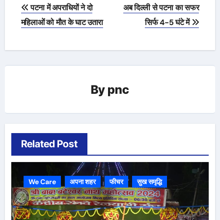
Post
पटना में अपराधियों ने दो
अब दिल्ली से पटना का सफर
navigation
महिलाओं को मौत के घाट उतारा
सिर्फ 4-5 घंटे में
By
pnc
Related Post
We Care
अपना शहर
फीचर
सुख समृद्धि