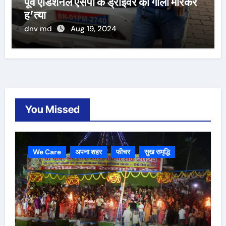
पूर्व एडिशनल एसपी के ड्राइवर की गोली मारकर
ह’त्या
dnv md
Aug 19, 2024
You Missed
We Care
अपना शहर
फीचर
सुख समृद्धि