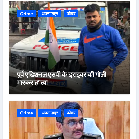
Crime
अपना शहर
फीचर
पूर्व एडिशनल एसपी के ड्राइवर की गोली
मारकर ह’त्या
Crime
अपना शहर
फीचर