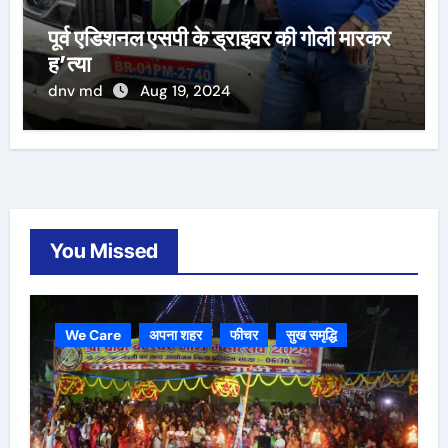
पूर्व एडिशनल एसपी के ड्राइवर की गोली मारकर
ह’त्या
dnv md
Aug 19, 2024
You Missed
We Care
अपना शहर
फीचर
सुख समृद्धि