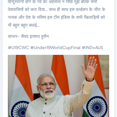
हिन्दुस्तानी होने के गर्व का अहसास न सिर्फ़ मुझे बल्कि सभी
देशवासियों को करा दिया… साथ ही साथ इस वर्ल्डकप के जीत के
नायक और देश के भविष्य इस टीम इंडिया के सभी खिलाड़ियों को
भी बहुत बहुत बधाई…
साभार- सैयद इरशाद हुसैन
#U19CWC #Under19WorldCupFinal #INDvAUS