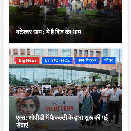
बटेश्वर धाम : ये है शिव का धाम
Big News
CITY/OFFICE
काम की ख़बर
फीचर
एम्स: ओपीडी में फैकल्टी के द्वारा शुरू की गई
सेवाएं