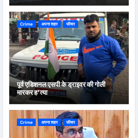
Crime
अपना शहर
फीचर
पूर्व एडिशनल एसपी के ड्राइवर की गोली
मारकर ह’त्या
Crime
अपना शहर
फीचर