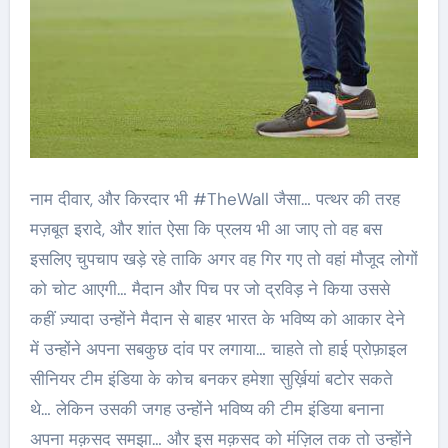
नाम दीवार, और किरदार भी #TheWall जैसा… पत्थर की तरह
मज़बूत इरादे, और शांत ऐसा कि प्रलय भी आ जाए तो वह बस
इसलिए चुपचाप खड़े रहे ताकि अगर वह गिर गए तो वहां मौजूद लोगों
को चोट आएगी… मैदान और पिच पर जो द्रविड़ ने किया उससे
कहीं ज़्यादा उन्होंने मैदान से बाहर भारत के भविष्य को आकार देने
में उन्होंने अपना सबकुछ दांव पर लगाया… चाहते तो हाई प्रोफ़ाइल
सीनियर टीम इंडिया के कोच बनकर हमेशा सुर्ख़ियां बटोर सकते
थे… लेकिन उसकी जगह उन्होंने भविष्य की टीम इंडिया बनाना
अपना मक़सद समझा… और इस मक़सद को मंज़िल तक तो उन्होंने