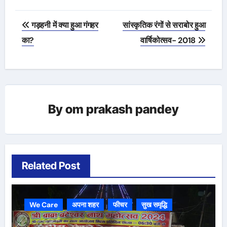
Post
गड़हनी में क्या हुआ गंगहर
सांस्कृतिक रंगों से सराबोर हुआ
navigation
का?
वार्षिकोत्सव- 2018
By
om prakash pandey
Related Post
We Care
अपना शहर
फीचर
सुख समृद्धि