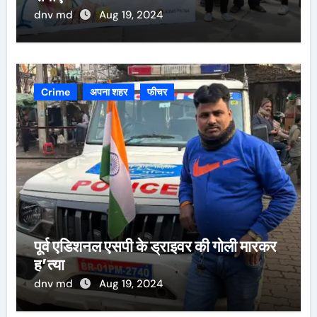
dnv md
Aug 19, 2024
Crime
अपना शहर
फीचर
पूर्व एडिशनल एसपी के ड्राइवर की गोली मारकर
ह’त्या
dnv md
Aug 19, 2024