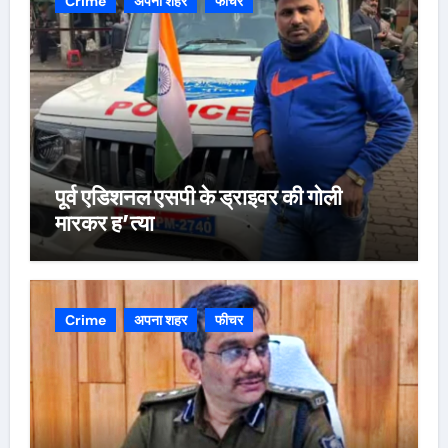
Crime
अपना शहर
फीचर
पूर्व एडिशनल एसपी के ड्राइवर की गोली
मारकर ह’त्या
Crime
अपना शहर
फीचर