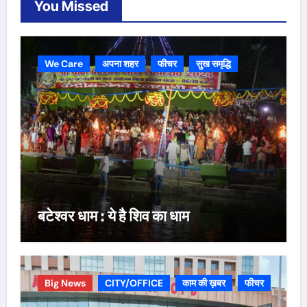
You Missed
We Care
अपना शहर
फीचर
सुख समृद्धि
बटेश्वर धाम : ये है शिव का धाम
Big News
CITY/OFFICE
काम की ख़बर
फीचर