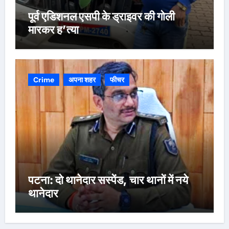
पूर्व एडिशनल एसपी के ड्राइवर की गोली
मारकर ह’त्या
Crime
अपना शहर
फीचर
पटना: दो थानेदार सस्पेंड, चार थानों में नये
थानेदार