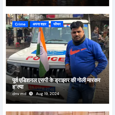
Crime
अपना शहर
फीचर
पूर्व एडिशनल एसपी के ड्राइवर की गोली मारकर
ह’त्या
dnv md
Aug 19, 2024