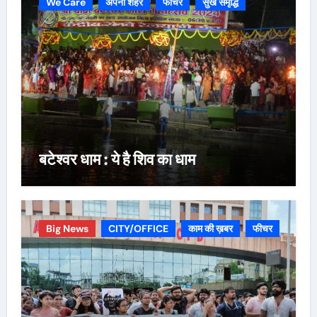
We Care
अपना शहर
फीचर
सुख समृद्धि
बटेश्वर धाम : ये है शिव का धाम
Big News
CITY/OFFICE
काम की ख़बर
फीचर