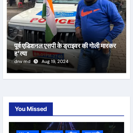
पूर्व एडिशनल एसपी के ड्राइवर की गोली मारकर
ह’त्या
dnv md
Aug 19, 2024
You Missed