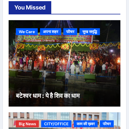
You Missed
We Care
अपना शहर
फीचर
सुख समृद्धि
बटेश्वर धाम : ये है शिव का धाम
Big News
CITY/OFFICE
काम की ख़बर
फीचर