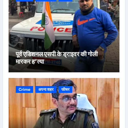
पूर्व एडिशनल एसपी के ड्राइवर की गोली
मारकर ह’त्या
Crime
अपना शहर
फीचर