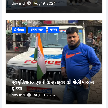
dnv md
Aug 19, 2024
Crime
अपना शहर
फीचर
पूर्व एडिशनल एसपी के ड्राइवर की गोली मारकर
ह’त्या
dnv md
Aug 19, 2024