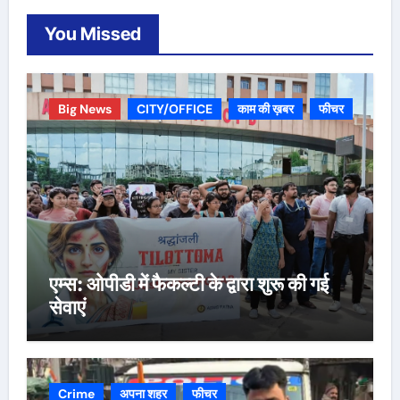
You Missed
Big News
CITY/OFFICE
काम की ख़बर
फीचर
एम्स: ओपीडी में फैकल्टी के द्वारा शुरू की गई
सेवाएं
Crime
अपना शहर
फीचर