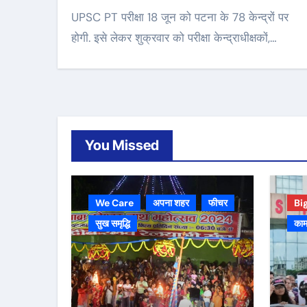
UPSC PT परीक्षा 18 जून को पटना के 78 केन्द्रों पर
होगी. इसे लेकर शुक्रवार को परीक्षा केन्द्राधीक्षकों,…
You Missed
We Care
अपना शहर
फीचर
Bi
सुख समृद्धि
काम