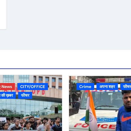
g News
CITY/OFFICE
Crime
अपना शहर
फीच
 की ख़बर
फीचर