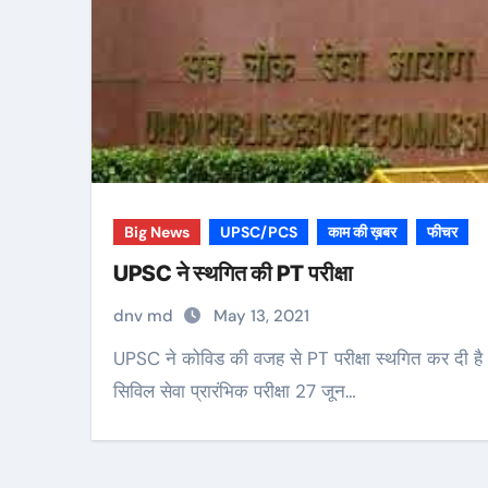
Big News
UPSC/PCS
काम की ख़बर
फीचर
UPSC ने स्थगित की PT परीक्षा
dnv md
May 13, 2021
UPSC ने कोविड की वजह से PT परीक्षा स्थगित कर दी है
सिविल सेवा प्रारंभिक परीक्षा 27 जून…