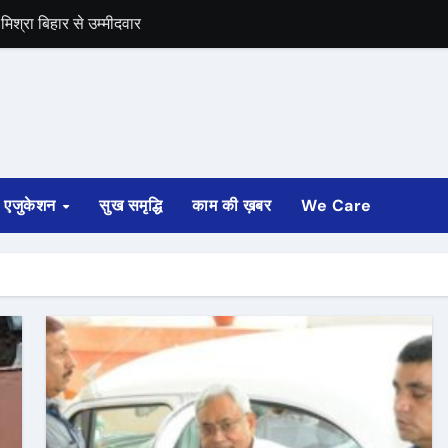
िश्रा बिहार से उम्मीदवार
समर्थन
एजुकेशन
सुख समृद्धि
काम की ख़बर
We Care