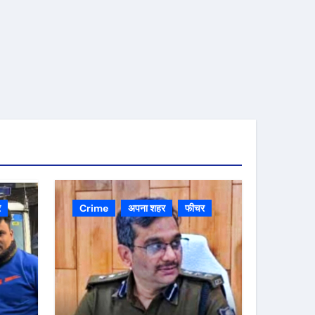
र
Crime
अपना शहर
फीचर