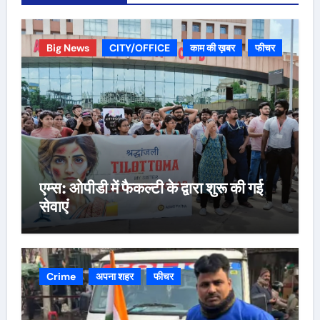
Big News
CITY/OFFICE
काम की ख़बर
फीचर
एम्स: ओपीडी में फैकल्टी के द्वारा शुरू की गई
सेवाएं
Crime
अपना शहर
फीचर