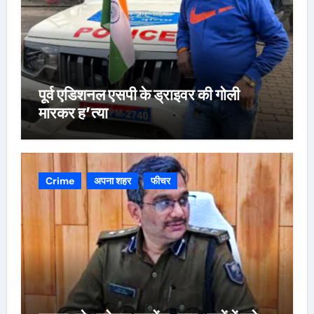
पूर्व एडिशनल एसपी के ड्राइवर की गोली
मारकर ह’त्या
Crime
अपना शहर
फीचर