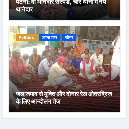
पटना: दो थानेदार सस्पेंड, चार थानों में नये
थानेदार
Politics
अपना शहर
फीचर
जल जमाव से मुक्ति और दोनार रेल ओवरब्रिज
के लिए आन्दोलन तेज