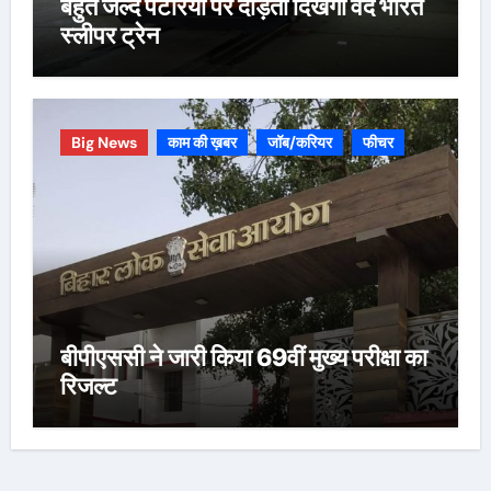
बहुत जल्द पटरियों पर दौड़ती दिखेगी वंदे भारत
स्लीपर ट्रेन
Big News
काम की ख़बर
जॉब/करियर
फीचर
बीपीएससी ने जारी किया 69वीं मुख्य परीक्षा का
रिजल्ट