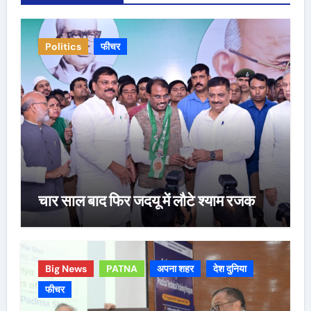
Politics
फीचर
चार साल बाद फिर जदयू में लौटे श्याम रजक
Big News
PATNA
अपना शहर
देश दुनिया
फीचर