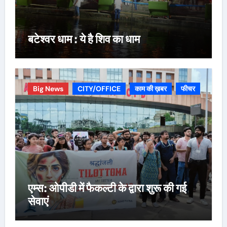
बटेश्वर धाम : ये है शिव का धाम
Big News
CITY/OFFICE
काम की ख़बर
फीचर
एम्स: ओपीडी में फैकल्टी के द्वारा शुरू की गई
सेवाएं