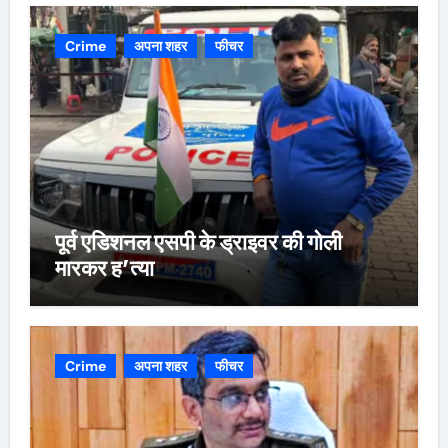
Crime
अपना शहर
फीचर
पूर्व एडिशनल एसपी के ड्राइवर की गोली
मारकर ह’त्या
Crime
अपना शहर
फीचर