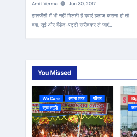
Amit Verma
Jun 30, 2017
इमरजेंसी में भी नहीं मिलती हैं दवाएं इलाज कराना हो तो
दवा, सूई और बैंडेज-पट्टी खरीदकर ले जाएं…
You Missed
We Care
अपना शहर
फीचर
Bi
सुख समृद्धि
काम