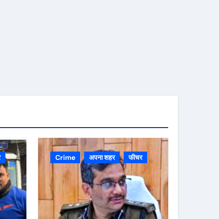
र
Crime
अपना शहर
फीचर