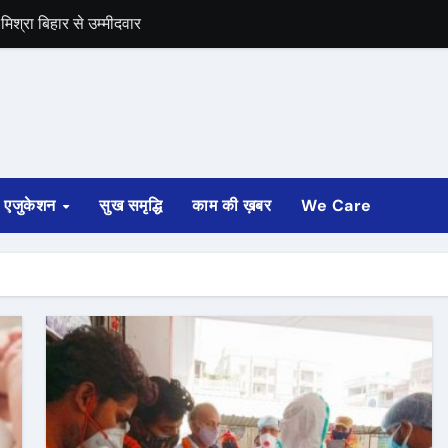
िश्रा बिहार से उम्मीदवार
समर्थन
एजुकेशन
सुख समृद्धि
काम की ख़बर
We Care