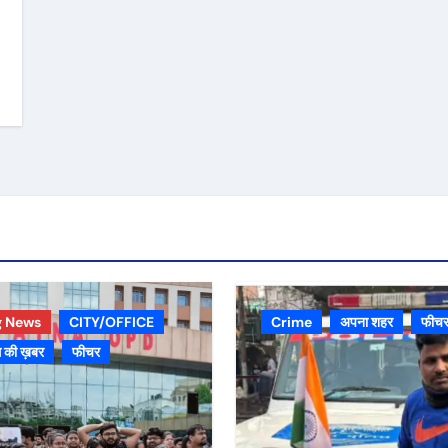
g News
CITY/OFFICE
Crime
अपना शहर
फीच
 की ख़बर
फीचर