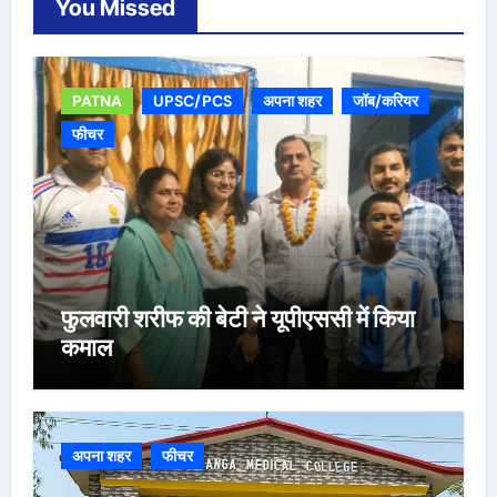
You Missed
PATNA
UPSC/PCS
अपना शहर
जॉब/करियर
फीचर
फुलवारी शरीफ की बेटी ने यूपीएससी में किया
कमाल
अपना शहर
फीचर