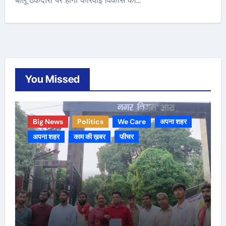
बालू ठेकेदारों पर होगी कार्रवाई विकास की…
You Missed
Big News
Politics
We Care
अपना शहर
अपना शहर
काम की ख़बर
फीचर