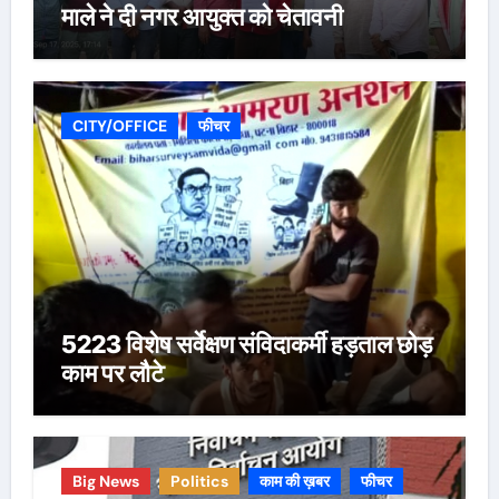
माले ने दी नगर आयुक्त को चेतावनी
CITY/OFFICE
फीचर
5223 विशेष सर्वेक्षण संविदाकर्मी हड़ताल छोड़
काम पर लौटे
Big News
Politics
काम की ख़बर
फीचर