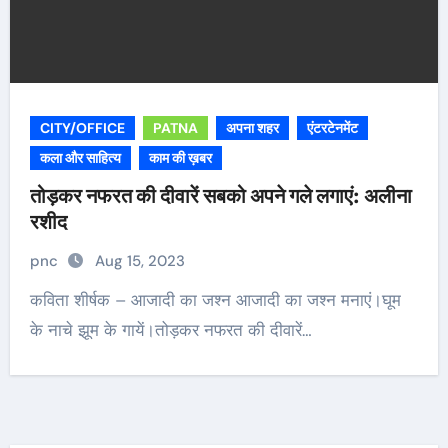
CITY/OFFICE
PATNA
अपना शहर
एंटरटेनमेंट
कला और साहित्य
काम की ख़बर
तोड़कर नफरत की दीवारें सबको अपने गले लगाएं: अलीना
रशीद
pnc
Aug 15, 2023
कविता शीर्षक – आजादी का जश्न आजादी का जश्न मनाएं।घूम
के नाचे झूम के गायें।तोड़कर नफरत की दीवारें…