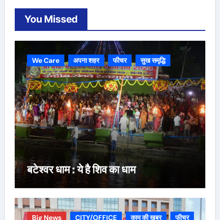
You Missed
We Care
अपना शहर
फीचर
सुख समृद्धि
बटेश्वर धाम : ये है शिव का धाम
Big News
CITY/OFFICE
काम की ख़बर
फीचर