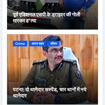
पूर्व एडिशनल एसपी के ड्राइवर की गोली
मारकर ह’त्या
Crime
अपना शहर
फीचर
पटना: दो थानेदार सस्पेंड, चार थानों में नये
थानेदार