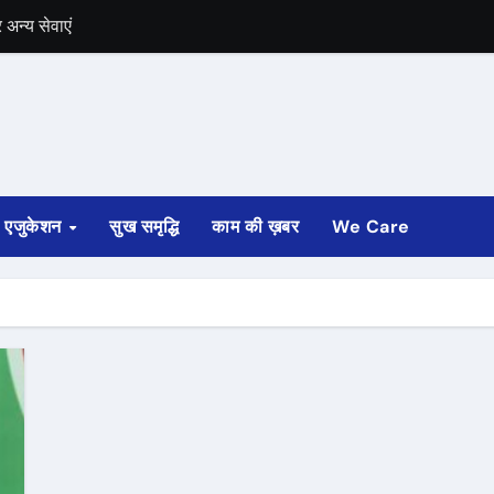
अन्य सेवाएं
में भी चुनाव की घोषणा
 ट्रेन पटरी से उतरी
ी
एजुकेशन
सुख समृद्धि
काम की ख़बर
We Care
्ता साफ
ोड़ रुपए मंजूर किए
अगस्त तक होगी