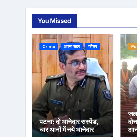
You Missed
Crime
अपना शहर
फीचर
Po
जल 
पटना: दो थानेदार सस्पेंड,
दोन
चार थानों में नये थानेदार
आन्