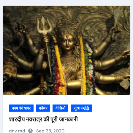
काम की ख़बर
फीचर
वीडियो
सुख समृद्धि
शारदीय नवरात्र की पूरी जानकारी
dnv md
Sep 28, 2020