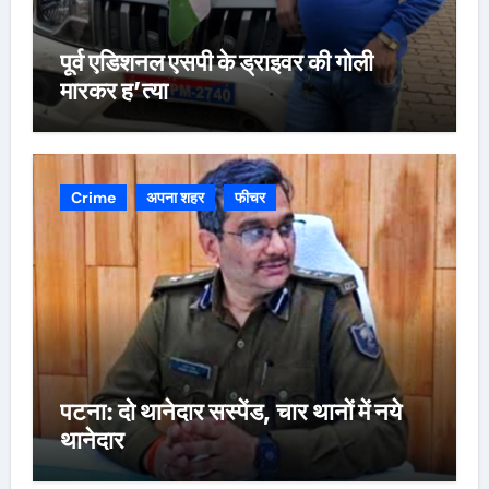
पूर्व एडिशनल एसपी के ड्राइवर की गोली
मारकर ह’त्या
Crime
अपना शहर
फीचर
पटना: दो थानेदार सस्पेंड, चार थानों में नये
थानेदार