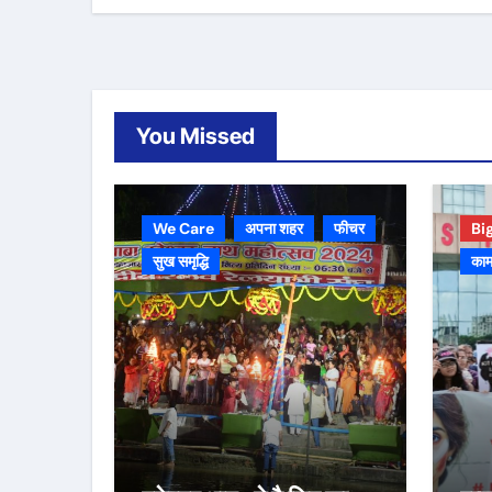
You Missed
We Care
अपना शहर
फीचर
Bi
सुख समृद्धि
काम