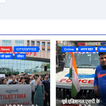
g News
CITY/OFFICE
Crime
अपना शहर
फीच
 की ख़बर
फीचर
पूर्व एडिशनल एसपी के