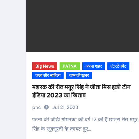
Big News
PATNA
अपना शहर
एंटरटेनमेंट
कला और साहित्य
काम की ख़बर
मशरक की रीत मयूर सिंह ने जीता मिस इको टीन
इंडिया 2023 का खिताब
pnc
Jul 21, 2023
पटना की जीडी गोयनका की वर्ग 12 की हैं छात्रा रीत मयूर
सिंह के खूबसूरती के कायल हुए…