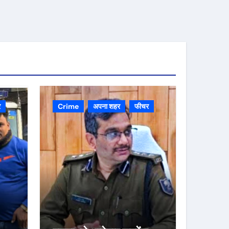
र
Crime
अपना शहर
फीचर