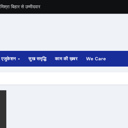
िश्रा बिहार से उम्मीदवार
समर्थन
एजुकेशन
सुख समृद्धि
काम की ख़बर
We Care