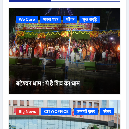
We Care
अपना शहर
फीचर
सुख समृद्धि
बटेश्वर धाम : ये है शिव का धाम
Big News
CITY/OFFICE
काम की ख़बर
फीचर