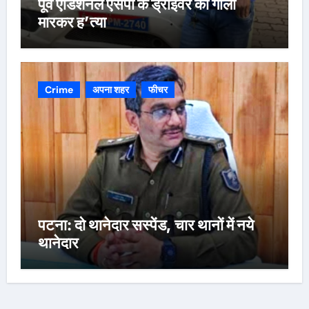
पूर्व एडिशनल एसपी के ड्राइवर की गोली
मारकर ह’त्या
Crime
अपना शहर
फीचर
पटना: दो थानेदार सस्पेंड, चार थानों में नये
थानेदार