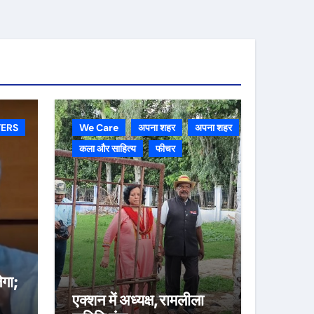
ERS
We Care
अपना शहर
अपना शहर
कला और साहित्य
फीचर
गा;
एक्शन में अध्यक्ष,रामलीला