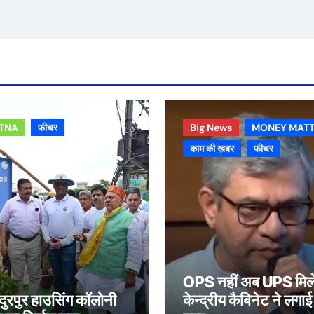
TNA
फीचर
Big News
MONEY MATT
काम की ख़बर
फीचर
OPS नहीं अब UPS मिले
दुरपुर हाउसिंग कॉलोनी
केन्द्रीय कैबिनेट ने लगाई