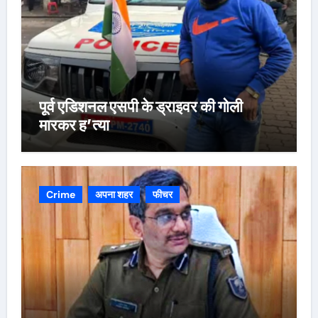
पूर्व एडिशनल एसपी के ड्राइवर की गोली
मारकर ह’त्या
Crime
अपना शहर
फीचर