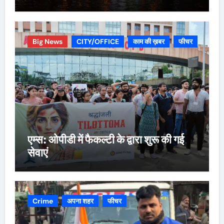
Big News
CITY/OFFICE
काम की ख़बर
फीचर
एम्स: ओपीडी में फैकल्टी के द्वारा शुरू की गई
सेवाएं
Crime
अपना शहर
फीचर