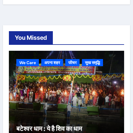
You Missed
We Care
अपना शहर
फीचर
सुख समृद्धि
बटेश्वर धाम : ये है शिव का धाम