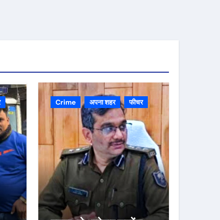
र
Crime
अपना शहर
फीचर