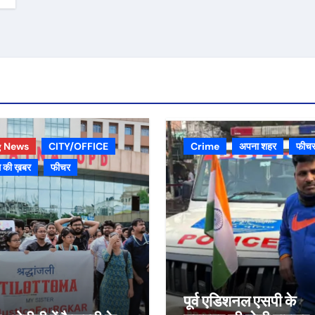
g News
CITY/OFFICE
Crime
अपना शहर
फीच
 की ख़बर
फीचर
पूर्व एडिशनल एसपी के