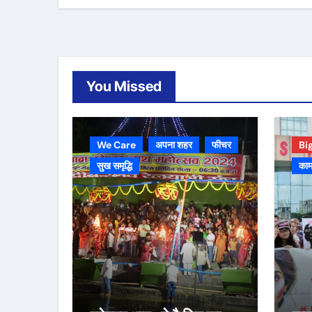
You Missed
We Care
अपना शहर
फीचर
Bi
सुख समृद्धि
काम