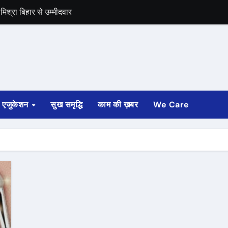
िश्रा बिहार से उम्मीदवार
समर्थन
एजुकेशन
सुख समृद्धि
काम की ख़बर
We Care