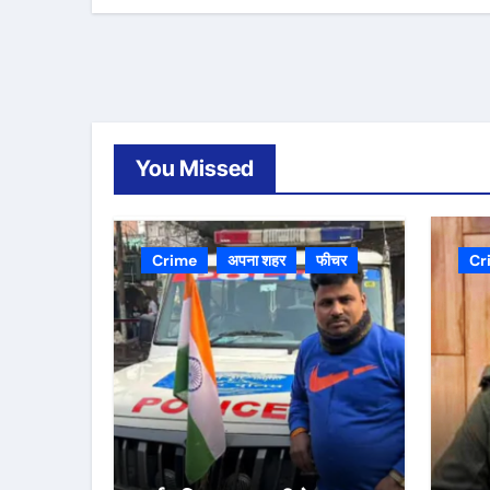
You Missed
Crime
अपना शहर
फीचर
Cr