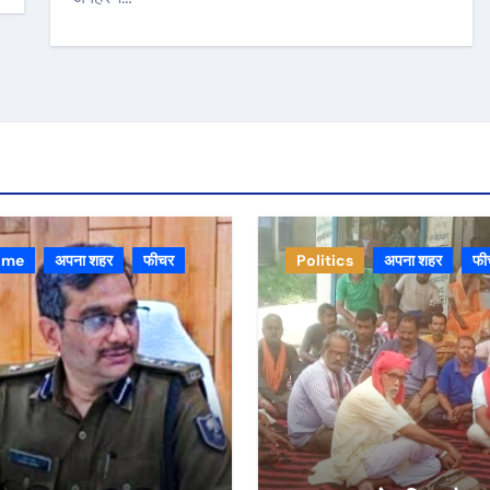
ime
अपना शहर
फीचर
Politics
अपना शहर
फी