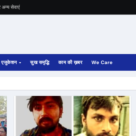
अन्य सेवाएं
में भी चुनाव की घोषणा
 ट्रेन पटरी से उतरी
ी
एजुकेशन
सुख समृद्धि
काम की ख़बर
We Care
्ता साफ
ोड़ रुपए मंजूर किए
अगस्त तक होगी