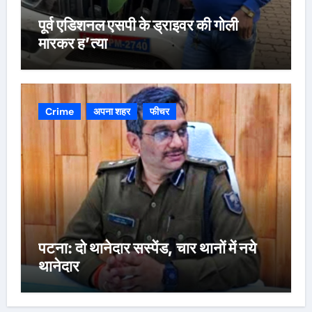
पूर्व एडिशनल एसपी के ड्राइवर की गोली
मारकर ह’त्या
Crime
अपना शहर
फीचर
पटना: दो थानेदार सस्पेंड, चार थानों में नये
थानेदार