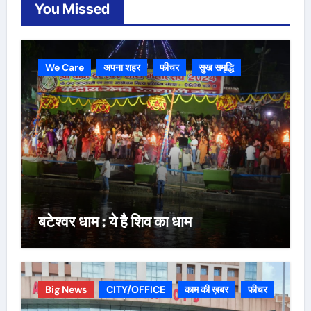
You Missed
We Care
अपना शहर
फीचर
सुख समृद्धि
बटेश्वर धाम : ये है शिव का धाम
Big News
CITY/OFFICE
काम की ख़बर
फीचर