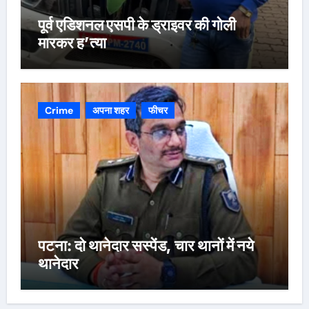
पूर्व एडिशनल एसपी के ड्राइवर की गोली
मारकर ह’त्या
Crime
अपना शहर
फीचर
पटना: दो थानेदार सस्पेंड, चार थानों में नये
थानेदार