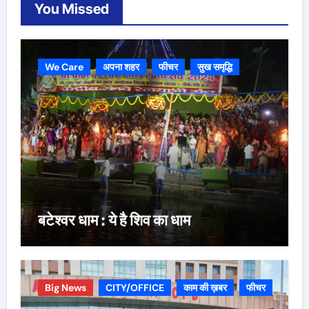
You Missed
We Care
अपना शहर
फीचर
सुख समृद्धि
बटेश्वर धाम : ये है शिव का धाम
Big News
CITY/OFFICE
काम की ख़बर
फीचर