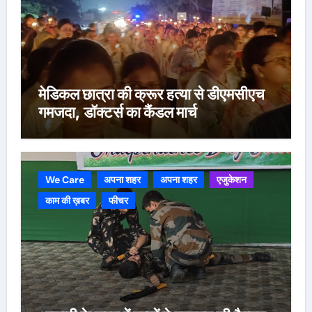
मेडिकल छात्रा की क्रूर हत्या से डीएमसीएच
गमजदा, डॉक्टर्स का कैंडल मार्च
We Care
अपना शहर
अपना शहर
एजुकेशन
काम की ख़बर
फीचर