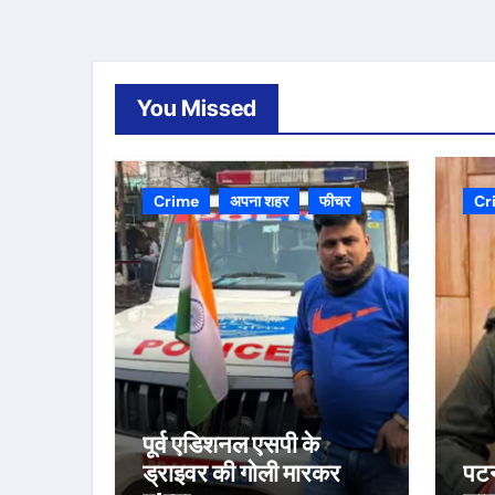
You Missed
Crime
अपना शहर
फीचर
Cr
पूर्व एडिशनल एसपी के
ड्राइवर की गोली मारकर
पटन