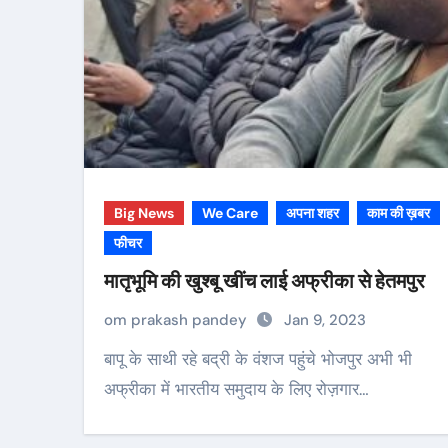
Big News
We Care
अपना शहर
काम की ख़बर
फीचर
मातृभूमि की खुश्बू खींच लाई अफ्रीका से हेतमपुर
om prakash pandey
Jan 9, 2023
बापू के साथी रहे बद्री के वंशज पहुंचे भोजपुर अभी भी
अफ्रीका में भारतीय समुदाय के लिए रोज़गार…