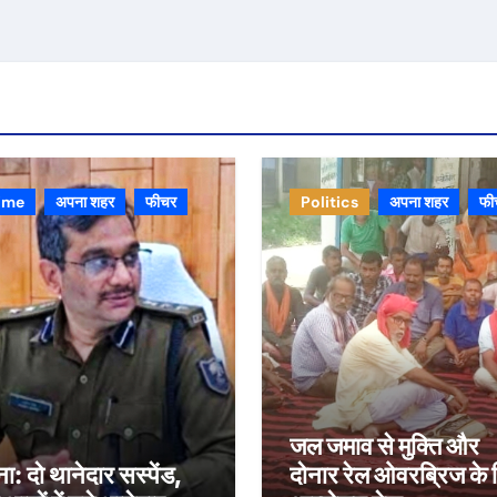
ime
अपना शहर
फीचर
Politics
अपना शहर
फी
जल जमाव से मुक्ति और
ा: दो थानेदार सस्पेंड,
दोनार रेल ओवरब्रिज के 