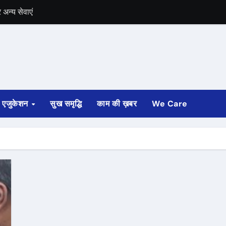
अन्य सेवाएं
में भी चुनाव की घोषणा
 ट्रेन पटरी से उतरी
ी
एजुकेशन
सुख समृद्धि
काम की ख़बर
We Care
्ता साफ
ोड़ रुपए मंजूर किए
अगस्त तक होगी