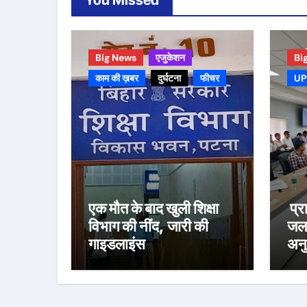
You Missed
Big News
एजुकेशन
Bi
काम की ख़बर
दुर्घटना
फीचर
UP
एक मौत के बाद खुली शिक्षा
प्र
विभाग की नींद, जारी की
जलव
गाइडलाइंस
अनु