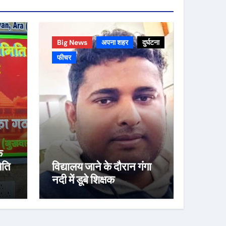
Big News
अपना शहर
दुर्घटना
फीचर
े
िति
विद्यालय जाने के दौरान गंगा
नदी में डूबे शिक्षक