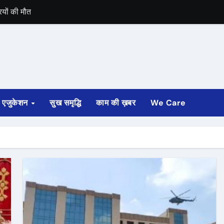
रियों की मौत
ान लैंड हुआ था
एजुकेशन
सुख समृद्धि
काम की ख़बर
We Care