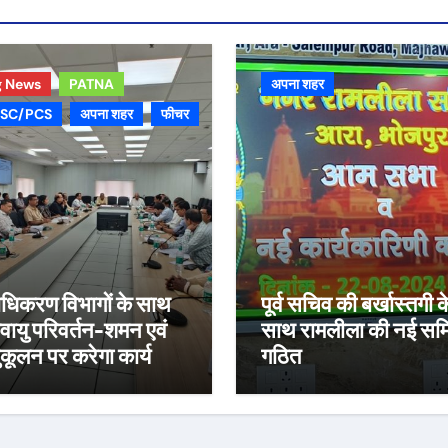
g News
PATNA
अपना शहर
SC/PCS
अपना शहर
फीचर
ाधिकरण विभागों के साथ
पूर्व सचिव की बर्खास्तगी क
ायु परिवर्तन-शमन एवं
साथ रामलीला की नई सम
कूलन पर करेगा कार्य
गठित