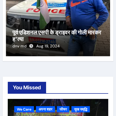
पूर्व एडिशनल एसपी के ड्राइवर की गोली मारकर
ह’त्या
dnv md
Aug 19, 2024
You Missed
We Care
अपना शहर
फीचर
सुख समृद्धि