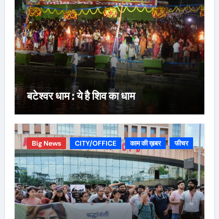
बटेश्वर धाम : ये है शिव का धाम
Big News
CITY/OFFICE
काम की ख़बर
फीचर