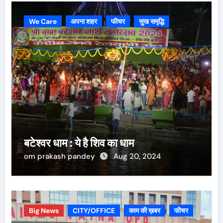
We Care
अपना शहर
फीचर
सुख समृद्धि
बटेश्वर धाम : ये है शिव का धाम
om prakash pandey
Aug 20, 2024
Big News
CITY/OFFICE
काम की ख़बर
फीचर