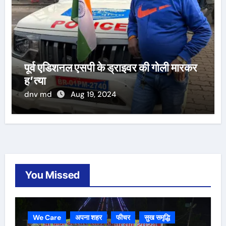
पूर्व एडिशनल एसपी के ड्राइवर की गोली मारकर
ह’त्या
dnv md
Aug 19, 2024
You Missed
We Care
अपना शहर
फीचर
सुख समृद्धि