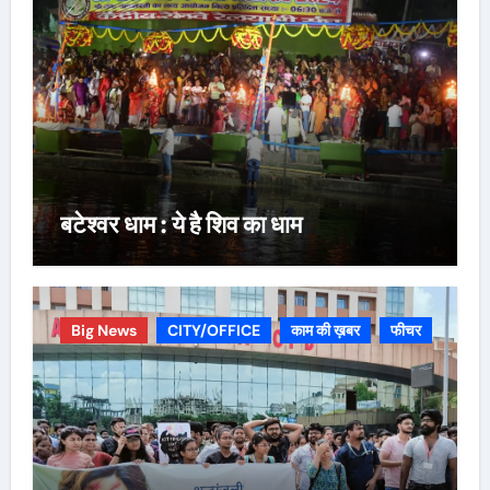
बटेश्वर धाम : ये है शिव का धाम
Big News
CITY/OFFICE
काम की ख़बर
फीचर