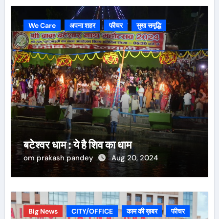
We Care
अपना शहर
फीचर
सुख समृद्धि
बटेश्वर धाम : ये है शिव का धाम
om prakash pandey
Aug 20, 2024
Big News
CITY/OFFICE
काम की ख़बर
फीचर