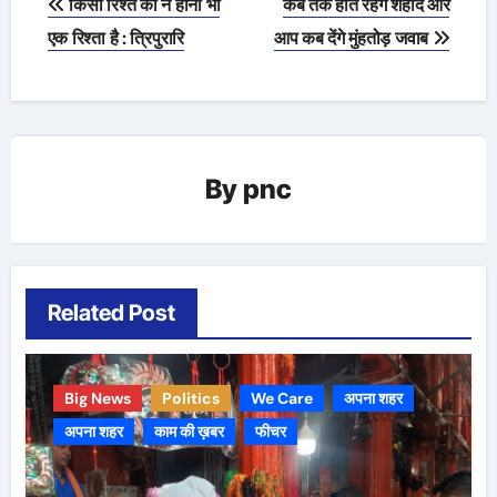
किसी रिश्ते का न होना भी
कब तक होते रहेंगे शहीद और
navigation
एक रिश्ता है : त्रिपुरारि
आप कब देंगे मुंहतोड़ जवाब
By
pnc
Related Post
Big News
Politics
We Care
अपना शहर
अपना शहर
काम की ख़बर
फीचर